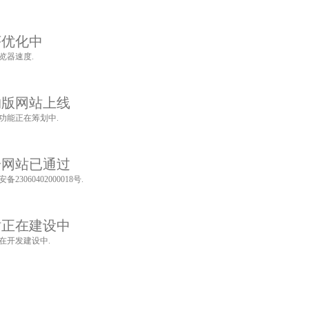
序优化中
览器速度.
约版网站上线
功能正在筹划中.
安网站已通过
23060402000018号.
站正在建设中
在开发建设中.